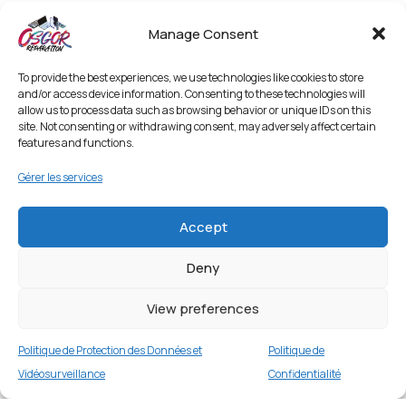
Manage Consent
To provide the best experiences, we use technologies like cookies to store
and/or access device information. Consenting to these technologies will
allow us to process data such as browsing behavior or unique IDs on this
site. Not consenting or withdrawing consent, may adversely affect certain
features and functions.
Gérer les services
Accept
Deny
[Taille XL] Bracelet sport tressé
imperméable pour Apple Watch Ultra… –
Orange Rouge
View preferences
2 en stock
Politique de Protection des Données et
Politique de
€
14.99
Buy now
Vidéosurveillance
Confidentialité