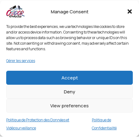
Manage Consent
To provide the best experiences, we use technologies like cookies to store
and/or access device information. Consenting to these technologies will
allow us to process data such as browsing behavior or unique IDs on this
site. Not consenting or withdrawing consent, may adversely affect certain
features and functions.
Gérer les services
Accept
Deny
[Taille XL] Bracelet sport tressé
imperméable pour Apple Watch Ultra… – Rose
View preferences
1 en stock
Politique de Protection des Données et
Politique de
€
14.99
Buy now
Vidéosurveillance
Confidentialité