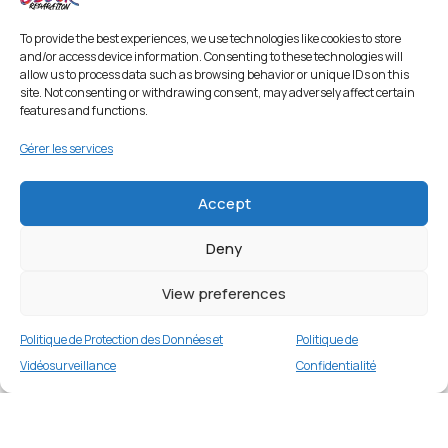
To provide the best experiences, we use technologies like cookies to store
and/or access device information. Consenting to these technologies will
allow us to process data such as browsing behavior or unique IDs on this
site. Not consenting or withdrawing consent, may adversely affect certain
features and functions.
Gérer les services
Accept
Deny
View preferences
Politique de Protection des Données et
Politique de
Vidéosurveillance
Confidentialité
Coque TPU pour Apple AirPods
(2019)/(2016) – Vert Fluo