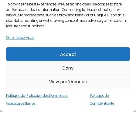
To provide the best experiences, we use technologies like cookies to store
and/or access device information. Consenting to these technologies will
allow us to process data such as browsing behavior or unique IDs on this
site. Not consenting or withdrawing consent, may adversely affect certain
features and functions.
Gérer les services
Accept
Deny
View preferences
Politique de Protection des Données et
Politique de
Vidéosurveillance
Confidentialité
Étui portefeuille en cuir pour iPhone 6/7/8/SE
– Rose
Merci
3 en stock