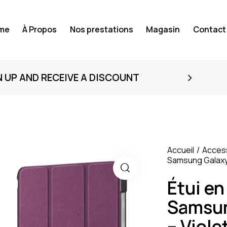
me
À Propos
Nos prestations
Magasin
Contact
N UP AND RECEIVE A DISCOUNT
Accueil
Acces
Samsung Galaxy 
Étui en
Samsun
– Viole