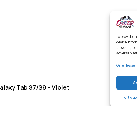
To provide th
device infor
browsing beh
adversely af
Gérer les ser
A
alaxy Tab S7/S8 – Violet
Politiqu