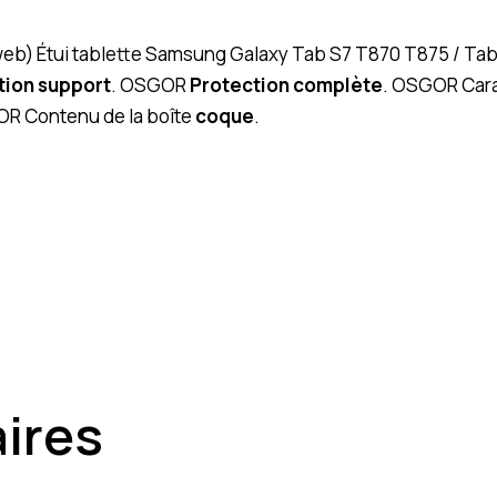
(web) Étui tablette Samsung Galaxy Tab S7 T870 T875 / Tab 
tion support
. OSGOR
Protection complète
. OSGOR Cara
GOR Contenu de la boîte
coque
.
aires