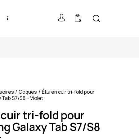
0
NEW MODELS: UP TO 60% OFF
soires
Coques
Étui en cuir tri-fold pour
Tab S7/S8 – Violet
 cuir tri-fold pour
g Galaxy Tab S7/S8
t