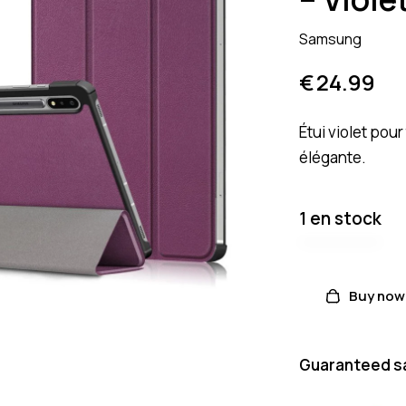
Samsung
€
24.99
Étui violet pour
élégante.
1 en stock
Buy now
Guaranteed s