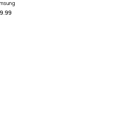
msung
19.99