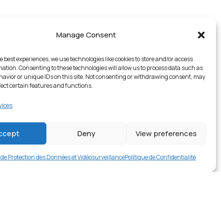
Manage Consent
e best experiences, we use technologies like cookies to store and/or access
mation. Consenting to these technologies will allow us to process data such as
avior or unique IDs on this site. Not consenting or withdrawing consent, may
fect certain features and functions.
vices
1 en stock
ccept
Deny
View preferences
€
24.99
Buy now
e de Protection des Données et Vidéosurveillance
Politique de Confidentialité