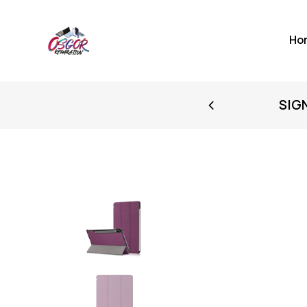
Ho
FIRST PURCHASE
SIG