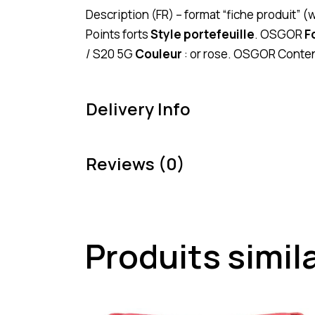
Description (FR) – format “fiche produit”
Points forts
Style portefeuille
. OSGOR
F
/ S20 5G
Couleur
: or rose. OSGOR Conten
Delivery Info
Reviews (0)
Produits simil