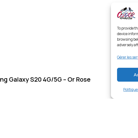
To provide th
device infor
browsing beh
adversely af
Gérer les ser
A
ung Galaxy S20 4G/5G – Or Rose
Politiqu
Links
Ent