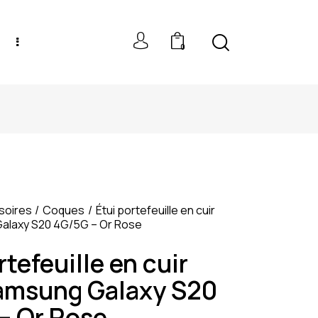
0
NEW MODELS: UP TO 60% OFF
soires
Coques
Étui portefeuille en cuir
alaxy S20 4G/5G – Or Rose
rtefeuille en cuir
amsung Galaxy S20
– Or Rose