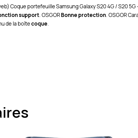
 (web) Coque portefeuille Samsung Galaxy S20 4G / S20 5G 
onction support
. OSGOR
Bonne protection
. OSGOR Cara
u de la boîte
coque
.
aires