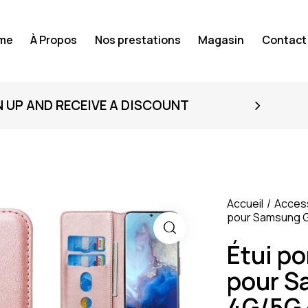
me
À Propos
Nos prestations
Magasin
Contact
N UP AND RECEIVE A DISCOUNT
Accueil
Acces
pour Samsung G
Étui po
pour S
4G/5G 