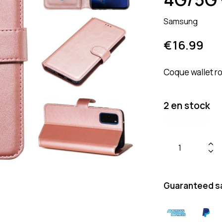
Samsung
€
16.99
Coque wallet ro
2 en stock
Guaranteed s