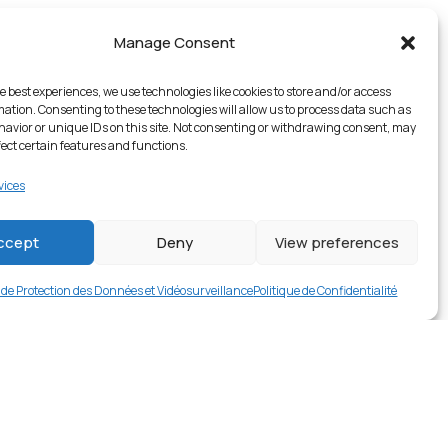
Manage Consent
e best experiences, we use technologies like cookies to store and/or access
mation. Consenting to these technologies will allow us to process data such as
avior or unique IDs on this site. Not consenting or withdrawing consent, may
fect certain features and functions.
vices
2 en stock
ccept
Deny
View preferences
€
16.99
Buy now
e de Protection des Données et Vidéosurveillance
Politique de Confidentialité
rer en contact