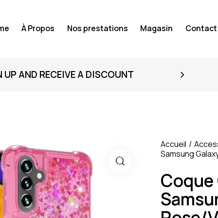
me
À Propos
Nos prestations
Magasin
Contact
N UP AND RECEIVE A DISCOUNT
Accueil
Acces
Samsung Galaxy
Coque 
Samsun
Rose/V