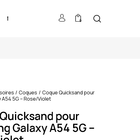
0
NEW MODELS: UP TO 60% OFF
soires
Coques
Coque Quicksand pour
 A54 5G – Rose/Violet
Quicksand pour
g Galaxy A54 5G –
iolet