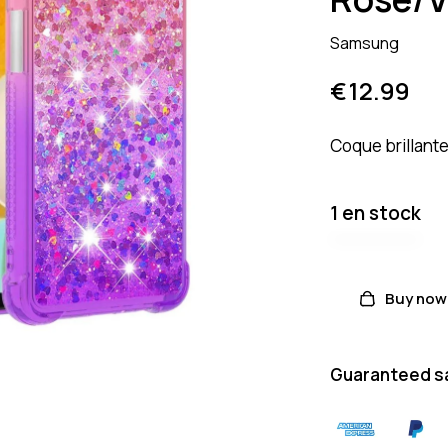
Samsung
€
12.99
Coque brillante 
1 en stock
Buy now
Guaranteed s