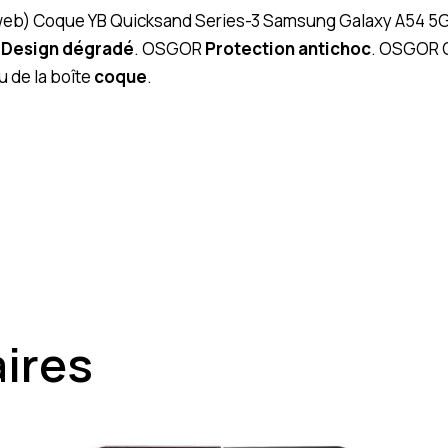
(web) Coque YB Quicksand Series-3 Samsung Galaxy A54 5G – r
R
Design dégradé
. OSGOR
Protection antichoc
. OSGOR C
u de la boîte
coque
.
aires