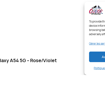
To provide th
device infor
browsing beh
adversely af
Gérer les ser
A
axy A54 5G – Rose/Violet
Politiqu
Links
Ent