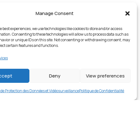
Manage Consent
e best experiences, we use technologies like cookies to store and/or access
mation. Consenting to these technologies will allow us to process data such as
avior or unique IDs on this site. Not consenting or withdrawing consent, may
fect certain features and functions.
vices
1 en stock
ccept
Deny
View preferences
€
12.99
Buy now
e de Protection des Données et Vidéosurveillance
Politique de Confidentialité
rer en contact