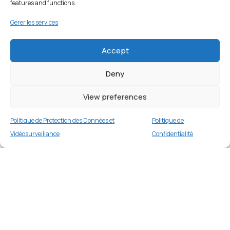
features and functions.
Gérer les services
Accept
Deny
View preferences
Politique de Protection des Données et
Politique de
Vidéosurveillance
Confidentialité
APPLE IPHONE 13 128 Go ROUGE
Merci
1 en stock
€
409.00
Merci de votre visite et de votre fidélité.
Buy now