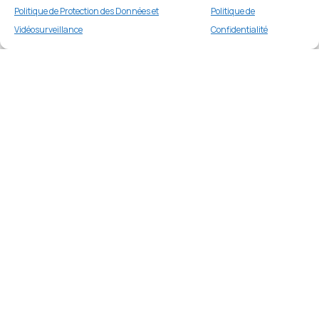
Politique de Protection des Données et
Politique de
Vidéosurveillance
Confidentialité
Apple iPhone 16 Plus 128 Go Rose
Merci
€
749.00
Buy now
Merci de votre visite et de votre fidélité.