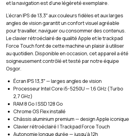
et la navigation est d’une légèreté exemplaire.
L’écran IPS de 13,3″ aux couleurs fidèles et aux larges
angles de vision garantit un confort visuel agréable
pour travailler, naviguer ou consommer des contenus.
Le clavier rétroéclairé de qualité Apple et le trackpad
Force Touch font de cette machine un plaisir à utiliser
au quotidien. Disponible en occasion, cet appareil a été
soigneusement contrôlé et testé par notre équipe
Osgor.
Écran IPS 13,3″ — larges angles de vision
Processeur Intel Core i5-5250U — 1,6 GHz (Turbo
2,7 GHz)
RAM 8 Go | SSD 128 Go
Chrome OS Flex installé
Châssis aluminium premium — design Apple iconique
Clavier rétroéclairé | Trackpad Force Touch
Autonomie longue durée — jusqu’à 12h