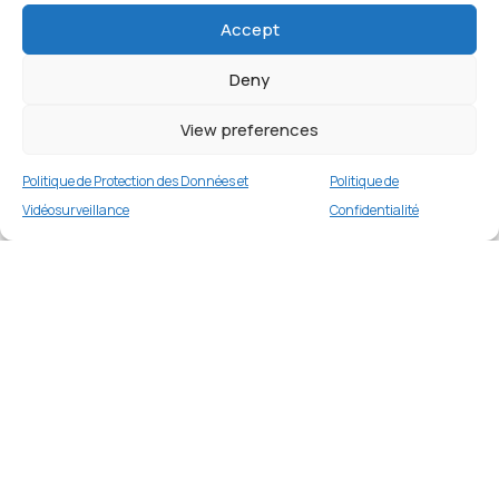
Accept
Deny
View preferences
Politique de Protection des Données et
Politique de
Vidéosurveillance
Confidentialité
Lenovo B50-10 Intel Celeron N2840 2 Go 512
Go Chrome OS Flex
Merci
1 en stock
€
159.00
Merci de votre visite et de votre fidélité.
Buy now