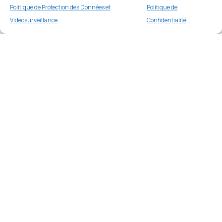
Politique de Protection des Données et
Politique de
Vidéosurveillance
Confidentialité
Coque de Protection MF-006 MagSafe
PROTECT pour Apple iPhone 14 Plus Noir
Merci
1 en stock
€
16.99
Merci de votre visite et de votre fidélité.
Buy now