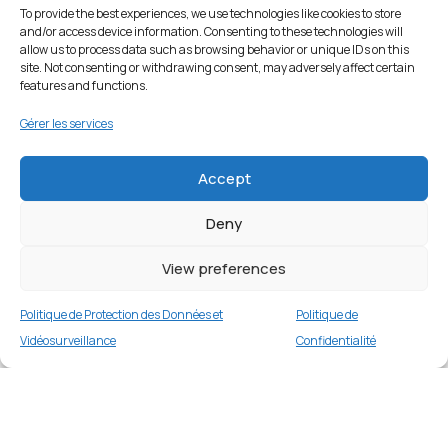
To provide the best experiences, we use technologies like cookies to store
and/or access device information. Consenting to these technologies will
allow us to process data such as browsing behavior or unique IDs on this
site. Not consenting or withdrawing consent, may adversely affect certain
features and functions.
Gérer les services
Accept
Deny
View preferences
Politique de Protection des Données et
Politique de
Vidéosurveillance
Confidentialité
Coque silicone pour iPhone 14 – Bleu Foncé
Merci
5 en stock