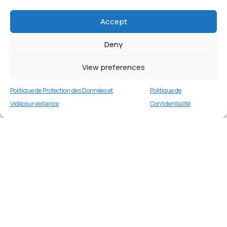
Accept
Deny
View preferences
Politique de Protection des Données et
Politique de
Vidéosurveillance
Confidentialité
Étui portefeuille Litchi pour iPhone 15 Pro Max
– Bleu
Merci
2 en stock
€
17.99
Merci de votre visite et de votre fidélité.
Buy now