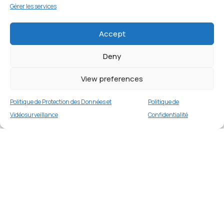
Gérer les services
Accept
Deny
View preferences
Politique de Protection des Données et
Politique de
Vidéosurveillance
Confidentialité
Étui portefeuille Litchi pour iPhone 15 Pro Max
– Marron
Merci
3 en stock
€
17.99
Merci de votre visite et de votre fidélité.
Buy now