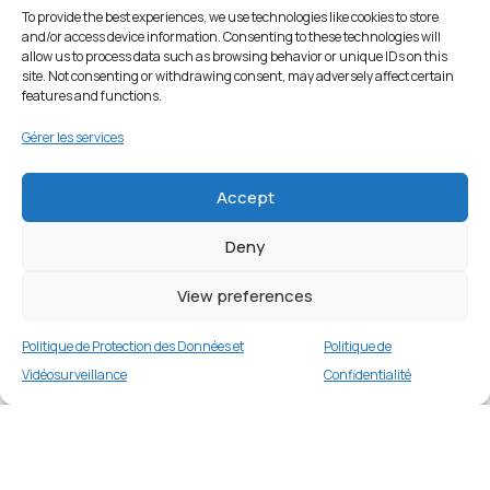
To provide the best experiences, we use technologies like cookies to store
and/or access device information. Consenting to these technologies will
allow us to process data such as browsing behavior or unique IDs on this
site. Not consenting or withdrawing consent, may adversely affect certain
features and functions.
Gérer les services
Accept
Deny
View preferences
Politique de Protection des Données et
Politique de
Vidéosurveillance
Confidentialité
Étui portefeuille en cuir pour Samsung Galaxy
A23 5G/4G – Noir
Merci
3 en stock