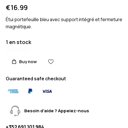
€
16.99
Étui portefeuille bleu avec support intégré et fermeture
magnétique.
1 en stock
Buy now
Guaranteed safe checkout
Besoin d'aide ? Appelez-nous
+352 691 101 984