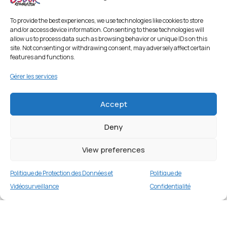
To provide the best experiences, we use technologies like cookies to store
and/or access device information. Consenting to these technologies will
allow us to process data such as browsing behavior or unique IDs on this
site. Not consenting or withdrawing consent, may adversely affect certain
features and functions.
Gérer les services
Accept
Deny
Étui portefeuille en cuir pour Samsung Galaxy
A23 5G/4G – Bleu
View preferences
1 en stock
Politique de Protection des Données et
Politique de
€
16.99
Buy now
Vidéosurveillance
Confidentialité