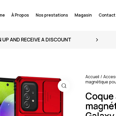
me
À Propos
Nos prestations
Magasin
Contact
N UP AND RECEIVE A DISCOUNT
Accueil
Acces
magnétique pou
Coque 
magnét
Galaxy