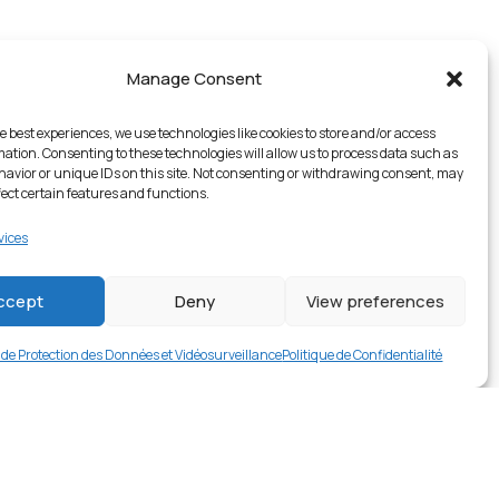
Manage Consent
e best experiences, we use technologies like cookies to store and/or access
mation. Consenting to these technologies will allow us to process data such as
avior or unique IDs on this site. Not consenting or withdrawing consent, may
fect certain features and functions.
vices
1 en stock
ccept
Deny
View preferences
€
16.99
Buy now
e de Protection des Données et Vidéosurveillance
Politique de Confidentialité