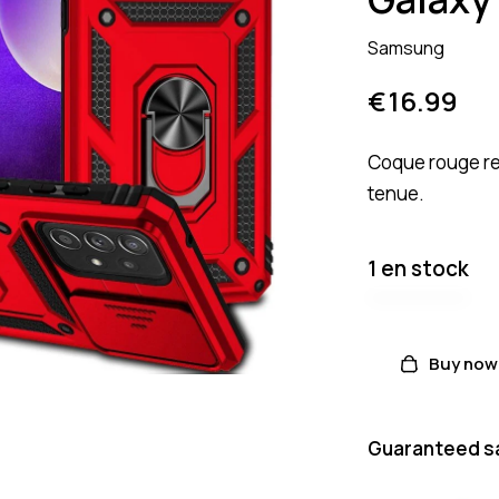
Samsung
€
16.99
Coque rouge re
tenue.
1 en stock
Buy now
Guaranteed s