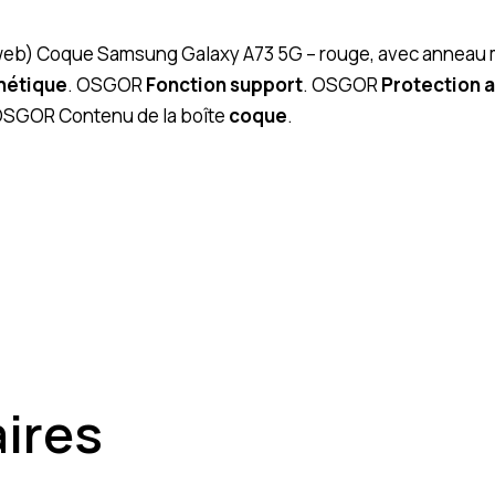
” (web) Coque Samsung Galaxy A73 5G – rouge, avec anneau 
nétique
. OSGOR
Fonction support
. OSGOR
Protection 
OSGOR Contenu de la boîte
coque
.
aires