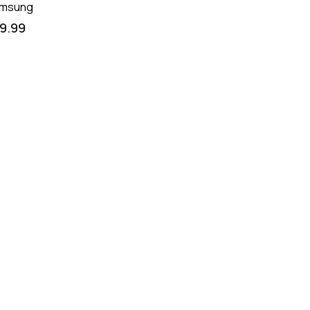
msung
19.99