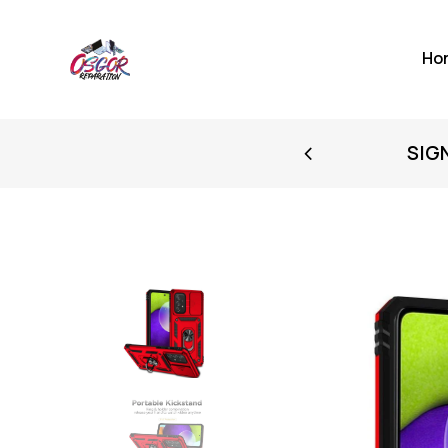
Ho
FIRST PURCHASE
SIG