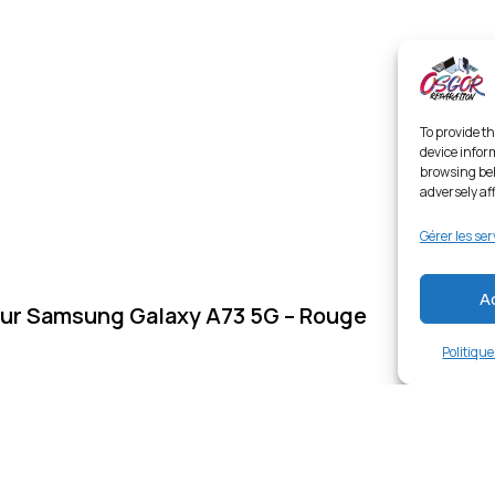
To provide th
device infor
browsing beh
adversely af
Gérer les ser
A
ur Samsung Galaxy A73 5G – Rouge
Politiqu