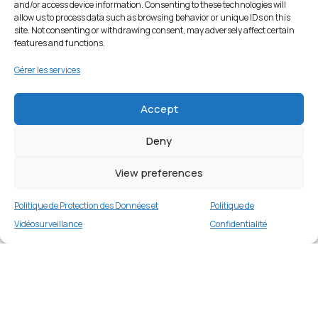
and/or access device information. Consenting to these technologies will
allow us to process data such as browsing behavior or unique IDs on this
site. Not consenting or withdrawing consent, may adversely affect certain
features and functions.
Gérer les services
Accept
Deny
View preferences
Politique de Protection des Données et
Politique de
Vidéosurveillance
Confidentialité
Étui en cuir retro pour Samsung Galaxy A73
5G – Noir
Merci
3 en stock
€
17.99