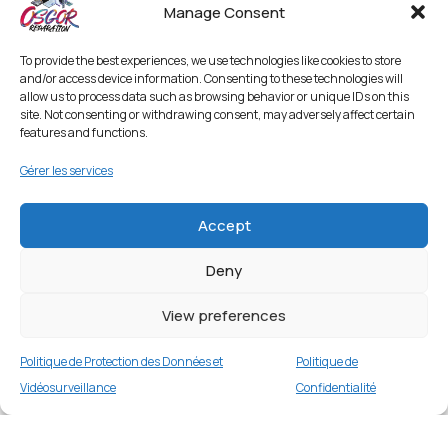
Manage Consent
To provide the best experiences, we use technologies like cookies to store
and/or access device information. Consenting to these technologies will
allow us to process data such as browsing behavior or unique IDs on this
site. Not consenting or withdrawing consent, may adversely affect certain
features and functions.
Gérer les services
Accept
Deny
View preferences
Politique de Protection des Données et
Politique de
Vidéosurveillance
Confidentialité
Coque avec cache caméra coulissant pour