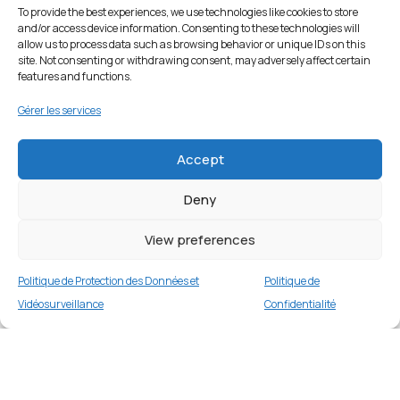
To provide the best experiences, we use technologies like cookies to store
and/or access device information. Consenting to these technologies will
allow us to process data such as browsing behavior or unique IDs on this
site. Not consenting or withdrawing consent, may adversely affect certain
features and functions.
Gérer les services
Accept
Deny
View preferences
Politique de Protection des Données et
Politique de
Vidéosurveillance
Confidentialité
Étui en cuir pour Samsung Galaxy Tab S8 Ultra
– Vert
Merci
1 en stock