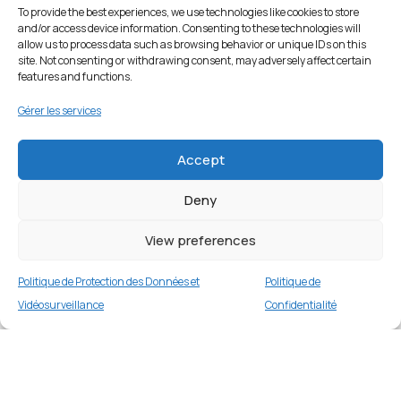
To provide the best experiences, we use technologies like cookies to store
and/or access device information. Consenting to these technologies will
allow us to process data such as browsing behavior or unique IDs on this
site. Not consenting or withdrawing consent, may adversely affect certain
features and functions.
Gérer les services
Accept
Deny
View preferences
Politique de Protection des Données et
Politique de
Vidéosurveillance
Confidentialité
Coque TPU transparent pour Samsung
Galaxy A41
Merci
5 en stock