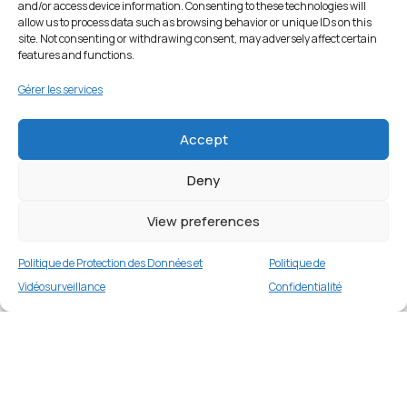
and/or access device information. Consenting to these technologies will
allow us to process data such as browsing behavior or unique IDs on this
site. Not consenting or withdrawing consent, may adversely affect certain
features and functions.
Gérer les services
Accept
Deny
View preferences
Politique de Protection des Données et
Politique de
Vidéosurveillance
Confidentialité
Coque avec support pour Samsung Galaxy
A73 5G – Rose
Merci
1 en stock
€
14.99