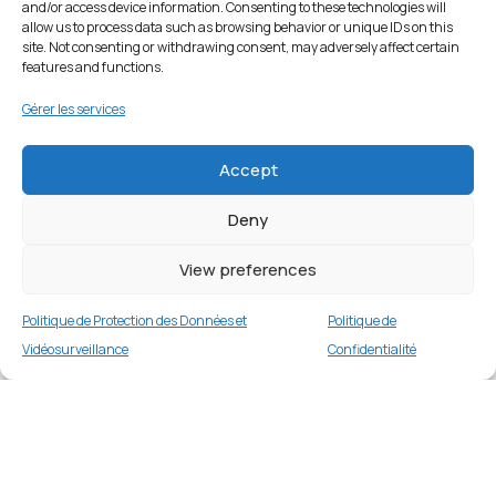
and/or access device information. Consenting to these technologies will
allow us to process data such as browsing behavior or unique IDs on this
site. Not consenting or withdrawing consent, may adversely affect certain
features and functions.
Gérer les services
Accept
Deny
View preferences
Politique de Protection des Données et
Politique de
Vidéosurveillance
Confidentialité
Coque silicone pour iPhone 13 Pro 6,1 pouces
– Vert Noirâtre
Merci
2 en stock
€
19.99