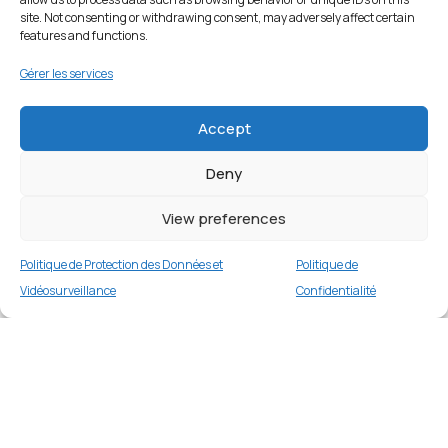
site. Not consenting or withdrawing consent, may adversely affect certain
features and functions.
Gérer les services
Accept
Deny
View preferences
Politique de Protection des Données et
Politique de
Vidéosurveillance
Confidentialité
Coque de protection pour iPhone 16 Pro Max
– Bleu
Merci
1 en stock
€
16.99
Merci de votre visite et de votre fidélité.
Buy now