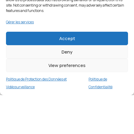
site. Not consenting or withdrawing consent, may adversely affect certain
features and functions.
Gérer les services
Accept
Deny
View preferences
Politique de Protection des Données et
Politique de
Vidéosurveillance
Confidentialité
Coque de protection pour Apple iPhone 16E –
Noir
Merci
1 en stock
€
16.99
Merci de votre visite et de votre fidélité.
Buy now