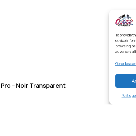
To provide th
device infor
browsing beh
adversely af
Gérer les ser
A
 Pro – Noir Transparent
Politiqu
Links
Ent