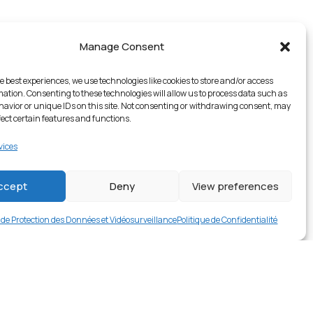
Manage Consent
e best experiences, we use technologies like cookies to store and/or access
mation. Consenting to these technologies will allow us to process data such as
avior or unique IDs on this site. Not consenting or withdrawing consent, may
fect certain features and functions.
vices
2 en stock
ccept
Deny
View preferences
€
16.99
Buy now
e de Protection des Données et Vidéosurveillance
Politique de Confidentialité
rer en contact