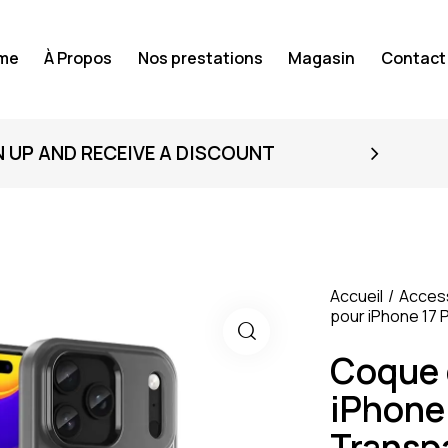
me
À Propos
Nos prestations
Magasin
Contact
N UP AND RECEIVE A DISCOUNT
Accueil
Acces
pour iPhone 17 
Coque 
iPhone 
Transp