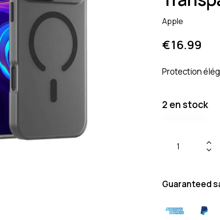
Apple
€
16.99
Protection élég
2 en stock
Guaranteed s