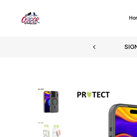
Ho
FIRST PURCHASE
SIG