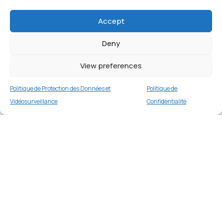
Accept
Deny
View preferences
Politique de Protection des Données et
Politique de
Vidéosurveillance
Confidentialité
Coque TPU mat pour Samsung Galaxy A32
5G/M32 5G – Rouge
Merci
1 en stock
€
9.99
Merci de votre visite et de votre fidélité.
Buy now