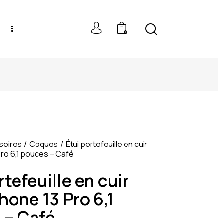
0
NEW MODELS: UP TO 60% OFF
soires
Coques
Étui portefeuille en cuir
Pro 6,1 pouces – Café
rtefeuille en cuir
hone 13 Pro 6,1
 – Café