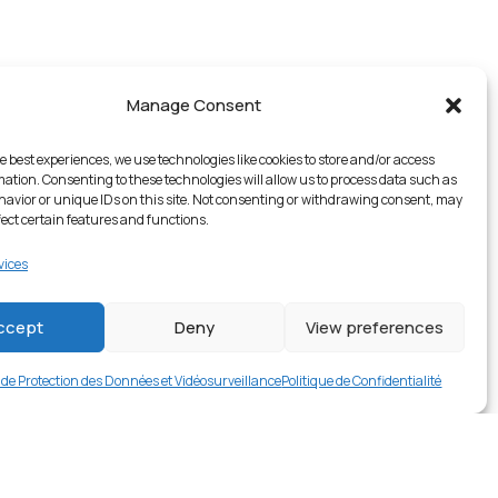
Manage Consent
e best experiences, we use technologies like cookies to store and/or access
mation. Consenting to these technologies will allow us to process data such as
avior or unique IDs on this site. Not consenting or withdrawing consent, may
fect certain features and functions.
vices
3 en stock
ccept
Deny
View preferences
€
17.99
Buy now
e de Protection des Données et Vidéosurveillance
Politique de Confidentialité