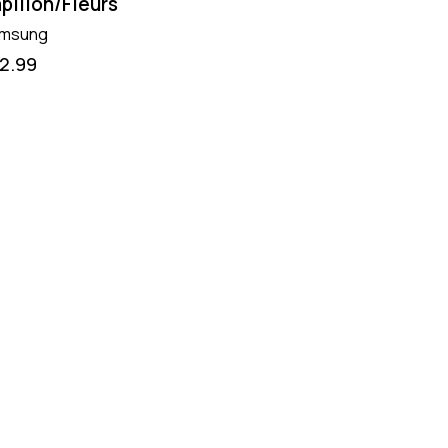
pillon/Fleurs
msung
12.99