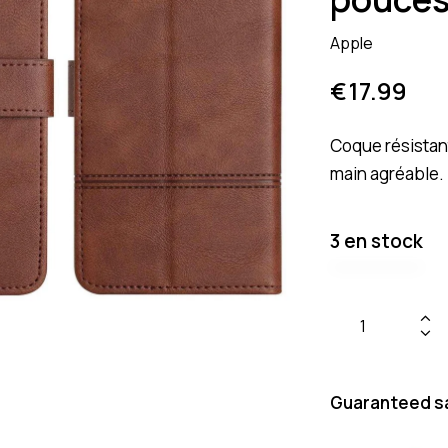
Apple
€
17.99
Coque résistant
main agréable.
3 en stock
Guaranteed s