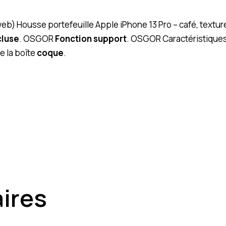
(web) Housse portefeuille Apple iPhone 13 Pro – café, text
cluse
. OSGOR
Fonction support
. OSGOR Caractéristiques
 la boîte
coque
.
aires