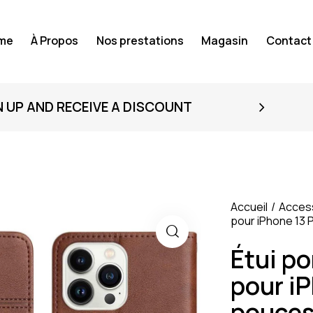
me
À Propos
Nos prestations
Magasin
Contact
N UP AND RECEIVE A DISCOUNT
Accueil
Acces
pour iPhone 13 
Étui po
pour iP
pouces