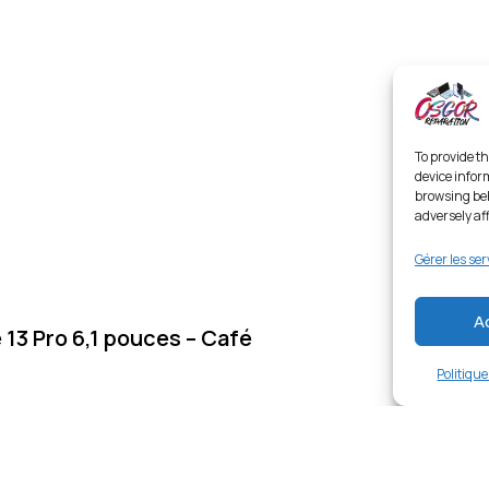
To provide th
device infor
browsing beh
adversely af
Gérer les ser
A
 13 Pro 6,1 pouces – Café
Politiqu