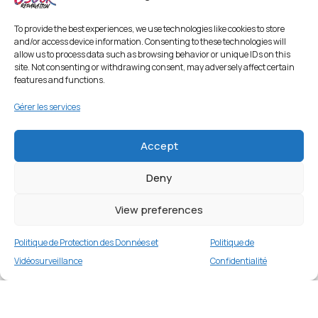
To provide the best experiences, we use technologies like cookies to store
and/or access device information. Consenting to these technologies will
allow us to process data such as browsing behavior or unique IDs on this
site. Not consenting or withdrawing consent, may adversely affect certain
features and functions.
Gérer les services
Accept
Deny
View preferences
Politique de Protection des Données et
Politique de
Vidéosurveillance
Confidentialité
Coque TPU robuste pour Samsung Galaxy
S21 Ultra 5G – Rouge