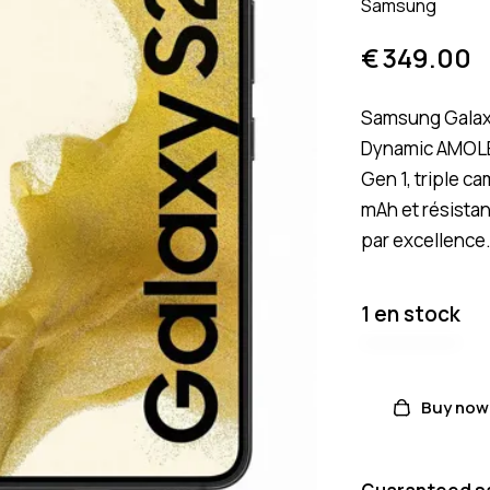
Samsung
€
349.00
Samsung Galaxy
Dynamic AMOLE
Gen 1, triple c
mAh et résista
par excellence
1 en stock
Buy now