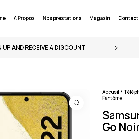
me
À Propos
Nos prestations
Magasin
Contact
N UP AND RECEIVE A DISCOUNT
Accueil
Télép
Fantôme
Samsun
Go Noi