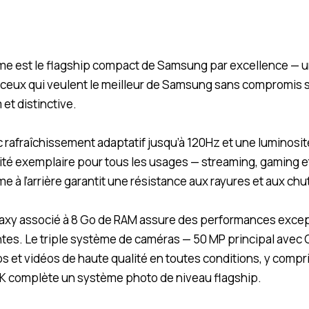
e est le flagship compact de Samsung par excellence — u
 ceux qui veulent le meilleur de Samsung sans compromis sur
et distinctive.
afraîchissement adaptatif jusqu’à 120Hz et une luminosité 
dité exemplaire pour tous les usages — streaming, gaming e
me à l’arrière garantit une résistance aux rayures et aux ch
xy associé à 8 Go de RAM assure des performances exceptio
ntes. Le triple système de caméras — 50 MP principal avec O
 et vidéos de haute qualité en toutes conditions, y compri
8K complète un système photo de niveau flagship.