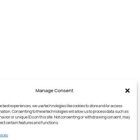
Manage Consent
e best experiences, we use technologies like cookies to store and/or access
mation. Consenting to these technologies will allow us to process data such as
avior or unique IDs on this site. Not consenting or withdrawing consent, may
fect certain features and functions.
vices