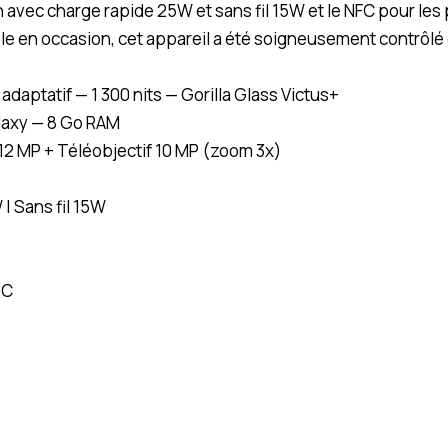
Ah avec charge rapide 25W et sans fil 15W et le NFC pour l
 en occasion, cet appareil a été soigneusement contrôlé 
aptatif — 1 300 nits — Gorilla Glass Victus+
laxy — 8 Go RAM
 12 MP + Téléobjectif 10 MP (zoom 3x)
| Sans fil 15W
-C