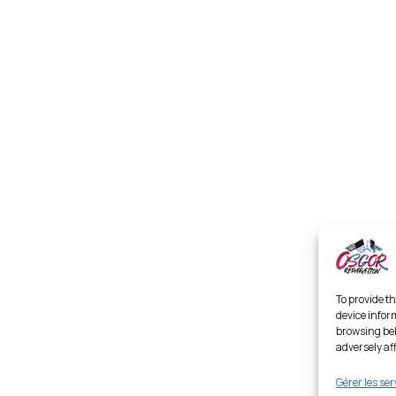
To provide th
device infor
browsing beh
adversely af
Gérer les ser