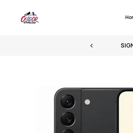
Ho
FIRST PURCHASE
SIG