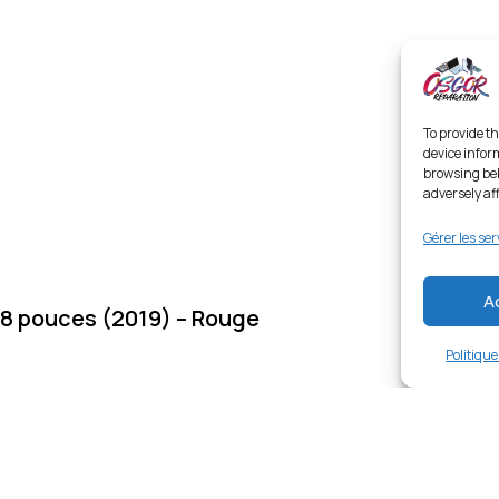
To provide th
device infor
browsing beh
adversely af
Gérer les ser
A
,8 pouces (2019) – Rouge
Politiqu