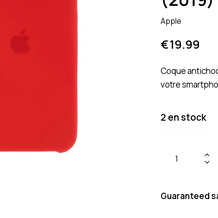
Apple
€
19.99
Coque antichoc
votre smartph
2 en stock
Guaranteed s