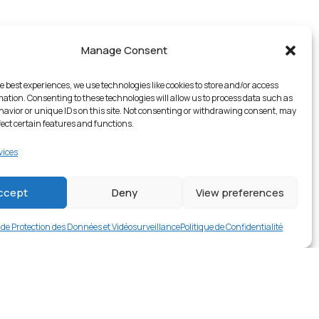
Manage Consent
e best experiences, we use technologies like cookies to store and/or access
mation. Consenting to these technologies will allow us to process data such as
avior or unique IDs on this site. Not consenting or withdrawing consent, may
fect certain features and functions.
vices
2 en stock
ccept
Deny
View preferences
€
19.99
Buy now
e de Protection des Données et Vidéosurveillance
Politique de Confidentialité