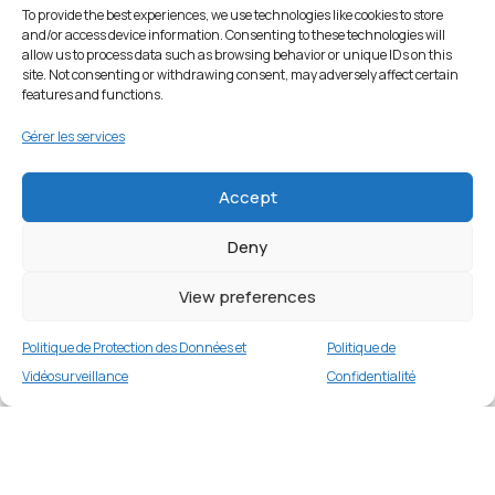
To provide the best experiences, we use technologies like cookies to store
and/or access device information. Consenting to these technologies will
allow us to process data such as browsing behavior or unique IDs on this
site. Not consenting or withdrawing consent, may adversely affect certain
features and functions.
Gérer les services
Accept
Deny
View preferences
Politique de Protection des Données et
Politique de
Vidéosurveillance
Confidentialité
Coque TPU avec dragonne pour iPhone 11 Pro
5,8 pouces – Rose
Merci
1 en stock