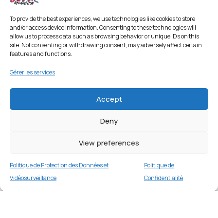
To provide the best experiences, we use technologies like cookies to store
and/or access device information. Consenting to these technologies will
allow us to process data such as browsing behavior or unique IDs on this
site. Not consenting or withdrawing consent, may adversely affect certain
features and functions.
Gérer les services
Accept
Deny
View preferences
Politique de Protection des Données et
Politique de
Vidéosurveillance
Confidentialité
Coque TPU transparente pour Samsung
Galaxy S22+ 5G