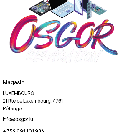
Magasin
LUXEMBOURG
21 Rte de Luxembourg, 4761
Pétange
info@osgor.lu
+ 352 691 101 984