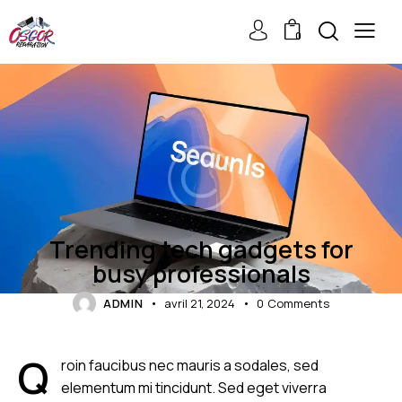
0
GADGETS
Trending tech gadgets for
busy professionals
ADMIN
avril 21, 2024
0
Comments
Q
roin faucibus nec mauris a sodales, sed
elementum mi tincidunt. Sed eget viverra