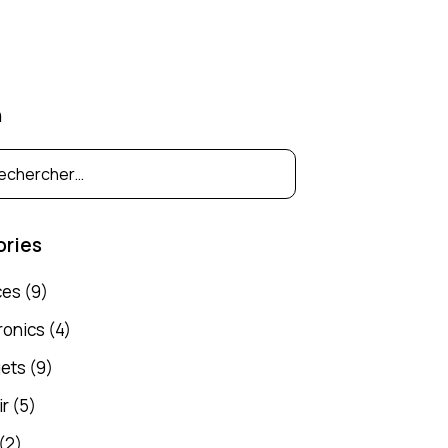
h
ories
ces
(9)
ronics
(4)
ets
(9)
ir
(5)
(2)