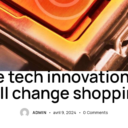
TIPS
e tech innovation
ll change shopp
ADMIN
avril 9, 2024
0
Comments