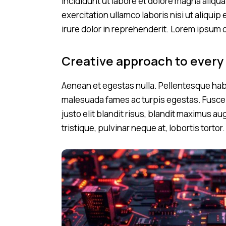
incididunt ut labore et dolore magna aliqu
exercitation ullamco laboris nisi ut aliqu
irure dolor in reprehenderit. Lorem ipsum d
Creative approach to every
Aenean et egestas nulla. Pellentesque habi
malesuada fames ac turpis egestas. Fusce g
justo elit blandit risus, blandit maximus 
tristique, pulvinar neque at, lobortis tortor.