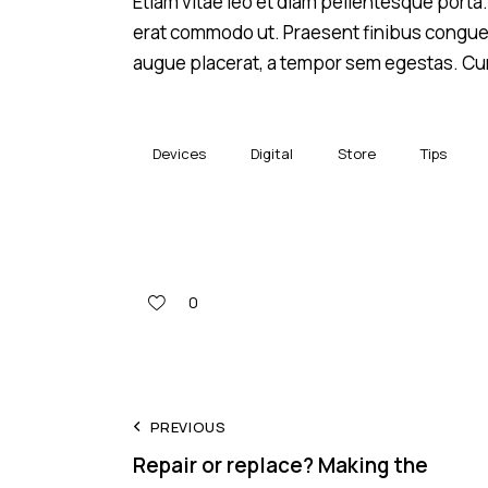
Etiam vitae leo et diam pellentesque porta. 
erat commodo ut. Praesent finibus congue
augue placerat, a tempor sem egestas. Cura
Devices
Digital
Store
Tips
0
PREVIOUS
Repair or replace? Making the