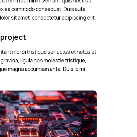
a. Ut enim ad minim veniam, quis nostrud
ip ex ea commodo consequat. Duis aute
olor sit amet, consectetur adipiscing elit.
 project
tant morbi tristique senectus et netus et
ravida, ligula non molestie tristique,
augue magna accumsan ante. Duis id mi