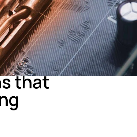
s that
ing