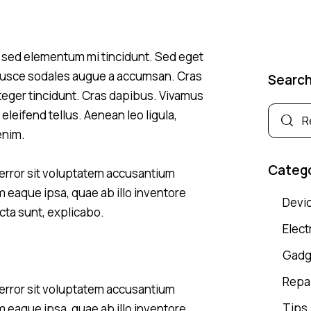
, sed elementum mi tincidunt. Sed eget
 Fusce sodales augue a accumsan. Cras
Searc
Integer tincidunt. Cras dapibus. Vivamus
eifend tellus. Aenean leo ligula,
enim.
Categ
 error sit voluptatem accusantium
eaque ipsa, quae ab illo inventore
Devi
icta sunt, explicabo.
Elect
Gadg
Repa
 error sit voluptatem accusantium
Tips
eaque ipsa, quae ab illo inventore