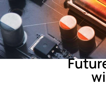
Futur
wi