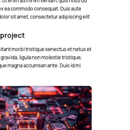
a. Ut enim ad minim veniam, quis nostrud
ip ex ea commodo consequat. Duis aute
olor sit amet, consectetur adipiscing elit.
 project
tant morbi tristique senectus et netus et
ravida, ligula non molestie tristique,
augue magna accumsan ante. Duis id mi