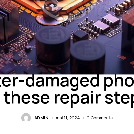
ELECTRONICS
er-damaged ph
 these repair st
ADMIN
mai 11, 2024
0
Comments