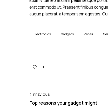
Etiam vitae leo et diam pellentesque porta. 
erat commodo ut. Praesent finibus congue
augue placerat, a tempor sem egestas. Cura
Electronics
Gadgets
Repair
Se
0
PREVIOUS
Top reasons your gadget might