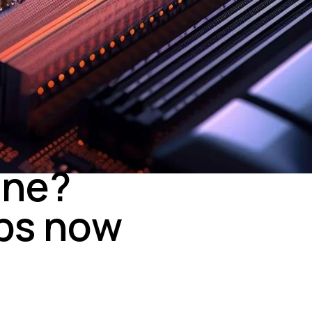
one?
eps now