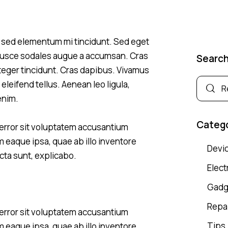
, sed elementum mi tincidunt. Sed eget
 Fusce sodales augue a accumsan. Cras
Searc
Integer tincidunt. Cras dapibus. Vivamus
eifend tellus. Aenean leo ligula,
enim.
Categ
 error sit voluptatem accusantium
eaque ipsa, quae ab illo inventore
Devi
icta sunt, explicabo.
Elect
Gadg
Repa
 error sit voluptatem accusantium
Tips
eaque ipsa, quae ab illo inventore