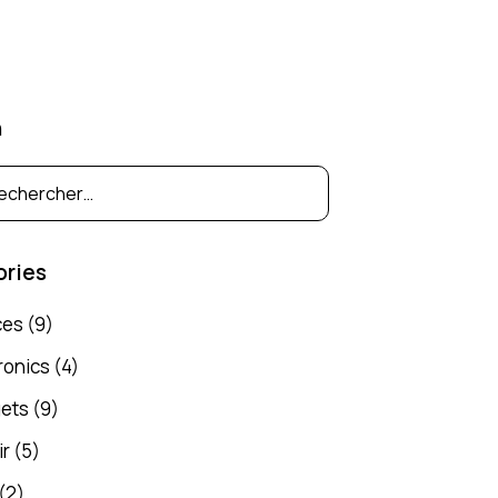
h
ories
ces
(9)
ronics
(4)
ets
(9)
ir
(5)
(2)