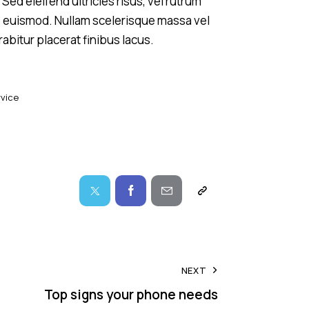
Sed eleifend ultricies risus, vel rutrum
 euismod. Nullam scelerisque massa vel
bitur placerat finibus lacus.
rvice
NEXT
Top signs your phone needs