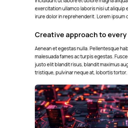
incididunt ut labore et dolore magna aliqu
exercitation ullamco laboris nisi ut aliqu
irure dolor in reprehenderit. Lorem ipsum d
Creative approach to every
Aenean et egestas nulla. Pellentesque habi
malesuada fames ac turpis egestas. Fusce g
justo elit blandit risus, blandit maximus 
tristique, pulvinar neque at, lobortis tortor.