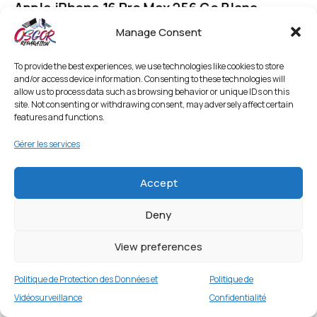
Apple iPhone 16 Pro Max 256 Go Blanc
Titane
Manage Consent
Apple
€
949.00
To provide the best experiences, we use technologies like cookies to store
and/or access device information. Consenting to these technologies will
allow us to process data such as browsing behavior or unique IDs on this
Apple
site. Not consenting or withdrawing consent, may adversely affect certain
features and functions.
iPhone 16 PRO MAX
Gérer les services
Blanc Titane
Accept
Deny
View preferences
Politique de Protection des Données et
Politique de
Vidéosurveillance
Confidentialité